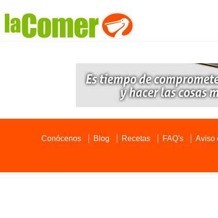
Conócenos
Blog
Recetas
FAQ's
Aviso 