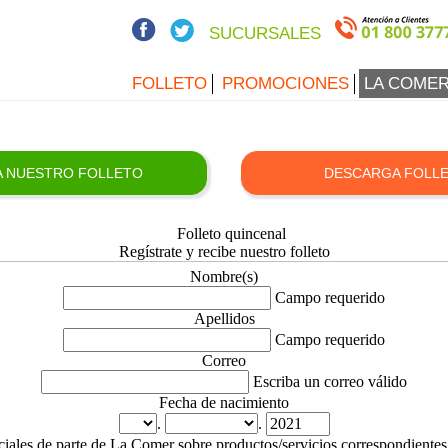
SUCURSALES
FOLLETO
PROMOCIONES
LA COMER
TA NUESTRO FOLLETO
DESCARGA FOLL
Regístrate y recibe nuestro folleto
Nombre(s)
Campo requerido
Apellidos
Campo requerido
Correo
Escriba un correo válido
Fecha de nacimiento
.
.
peciales de parte de La Comer sobre productos/servicios correspondientes