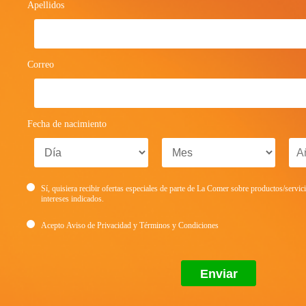
Apellidos
Correo
Fecha de nacimiento
Sí, quisiera recibir ofertas especiales de parte de La Comer sobre productos/servic
intereses indicados.
Acepto
Aviso de Privacidad
y
Términos y Condiciones