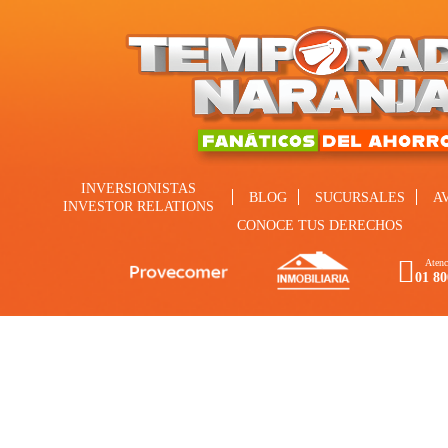
INVERSIONISTAS
BLOG
SUCURSALES
A
INVESTOR RELATIONS
CONOCE TUS DERECHOS
Atenc
01 80