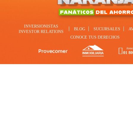
INVERSIONISTAS
BLOG
SUCURSALES
A
INVESTOR RELATIONS
CONOCE TUS DERECHOS
Atenc
01 80