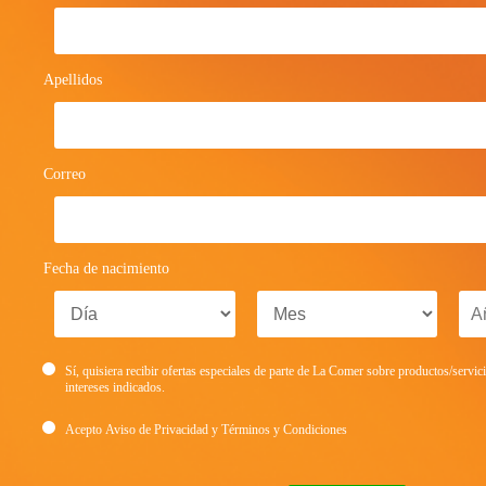
Apellidos
Correo
Fecha de nacimiento
Sí, quisiera recibir ofertas especiales de parte de La Comer sobre productos/servic
intereses indicados.
Acepto
Aviso de Privacidad
y
Términos y Condiciones