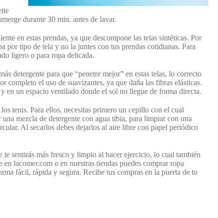
ite
sumerge durante 30 min. antes de lavar.
iente en estas prendas, ya que descompone las telas sintéticas. Por
pa por tipo de tela y no la juntes con tus prendas cotidianas. Para
do ligero o para ropa delicada.
s detergente para que “penetre mejor” en estas telas, lo correcto
por completo el uso de suavizantes, ya que daña las fibras elásticas.
y en un espacio ventilado donde el sol no llegue de forma directa.
s tenis. Para ellos, necesitas primero un cepillo con el cual
ar una mezcla de detergente con agua tibia, para limpiar con una
cular. Al secarlos debes dejarlos al aire libre con papel periódico
te sentirás más fresco y limpio al hacer ejercicio, lo cual también
ue en lacomer.com o en nuestras tiendas puedes comprar ropa
orma fácil, rápida y segura. Recibe tus compras en la puerta de tu