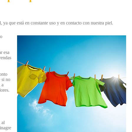
, ya que está en constante uso y en contacto con nuestra piel.
io
r esa
prendas
onto
 si no
 a
ores.
 al
vinagre