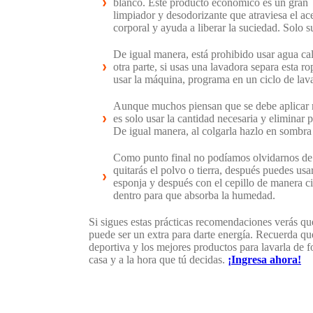
blanco. Este producto económico es un gran
limpiador y desodorizante que atraviesa el ace
corporal y ayuda a liberar la suciedad. Solo 
De igual manera, está prohibido usar agua cal
otra parte, si usas una lavadora separa esta ro
usar la máquina, programa en un ciclo de lava
Aunque muchos piensan que se debe aplicar má
es solo usar la cantidad necesaria y eliminar 
De igual manera, al colgarla hazlo en sombra 
Como punto final no podíamos olvidarnos de lo
quitarás el polvo o tierra, después puedes us
esponja y después con el cepillo de manera cir
dentro para que absorba la humedad.
Si sigues estas prácticas recomendaciones verás que 
puede ser un extra para darte energía. Recuerda q
deportiva y los mejores productos para lavarla de f
casa y a la hora que tú decidas.
¡Ingresa ahora!