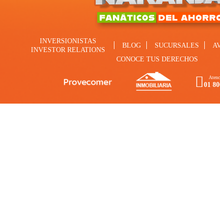
INVERSIONISTAS
BLOG
SUCURSALES
A
INVESTOR RELATIONS
CONOCE TUS DERECHOS
Atenc
01 80