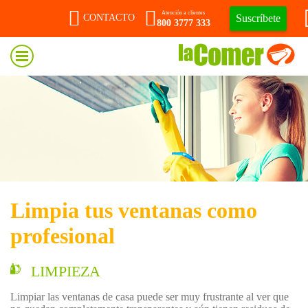
Atención a clientes
Suscríbete
CONTACTO
800 3777 333
Limpia tus ventanas como
profesional
LIMPIEZA
Limpiar las ventanas de casa puede ser muy frustrante al ver que